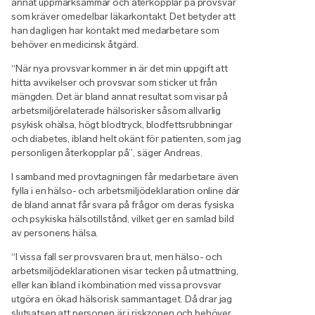
annat uppmärksammar och återkopplar på provsvar
som kräver omedelbar läkarkontakt. Det betyder att
han dagligen har kontakt med medarbetare som
behöver en medicinsk åtgärd.
“När nya provsvar kommer in är det min uppgift att
hitta avvikelser och provsvar som sticker ut från
mängden. Det är bland annat resultat som visar på
arbetsmiljörelaterade hälsorisker såsom allvarlig
psykisk ohälsa, högt blodtryck, blodfettsrubbningar
och diabetes, ibland helt okänt för patienten, som jag
personligen återkopplar på”, säger Andreas.
I samband med provtagningen får medarbetare även
fylla i en hälso- och arbetsmiljödeklaration online där
de bland annat får svara på frågor om deras fysiska
och psykiska hälsotillstånd, vilket ger en samlad bild
av personens hälsa.
“I vissa fall ser provsvaren bra ut, men hälso- och
arbetsmiljödeklarationen visar tecken på utmattning,
eller kan ibland i kombination med vissa provsvar
utgöra en ökad hälsorisk sammantaget. Då drar jag
slutsatsen att personen är i riskzonen och behöver