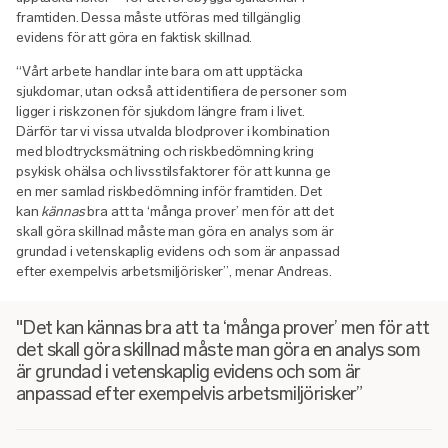
framtiden. Dessa måste utföras med tillgänglig
evidens för att göra en faktisk skillnad.
“Vårt arbete handlar inte bara om att upptäcka
sjukdomar, utan också att identifiera de personer som
ligger i riskzonen för sjukdom längre fram i livet.
Därför tar vi vissa utvalda blodprover i kombination
med blodtrycksmätning och riskbedömning kring
psykisk ohälsa och livsstilsfaktorer för att kunna ge
en mer samlad riskbedömning inför framtiden. Det
kan
kännas
bra att ta ‘många prover’ men för att det
skall göra skillnad måste man göra en analys som är
grundad i vetenskaplig evidens och som är anpassad
efter exempelvis arbetsmiljörisker”, menar Andreas.
"Det kan kännas bra att ta ‘många prover’ men för att
det skall göra skillnad måste man göra en analys som
är grundad i vetenskaplig evidens och som är
anpassad efter exempelvis arbetsmiljörisker”