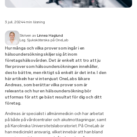
3 juli, 2024
4 min läsning
Skriven av
Linnea Haglund
Leg. Sjuksköterska på OneLab
Hur många och vilka prover som ingår i en
hälsoundersökning skiljer sig åt inom
företagshälsovården. Det är enkelt att tro att ju
fler prover som hälsoundersökningen innehåller,
desto bättre, men riktigt så enkelt är det inte. I den
här artikeln har vi intervjuat OneLabs läkare
Andreas, som berättar vilka prover som är
relevanta och hur en hälsoundersökning bör
utformas för att ge bäst resultat för dig och ditt
företag.
Andreas är specialist i allmänmedicin och har arbetat
på både på vårdcentraler och akutmottagningar, samt
på Karolinska Universitetslaboratoriet. På OneLab är
han medicinskt ansvarig, vilket innebär att han bland