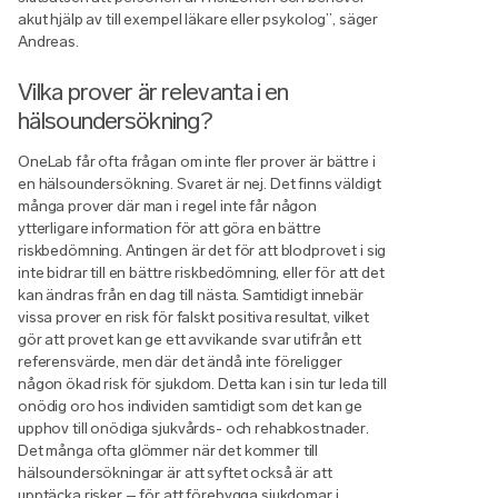
akut hjälp av till exempel läkare eller psykolog”, säger
Andreas.
Vilka prover är relevanta i en
hälsoundersökning?
OneLab får ofta frågan om inte fler prover är bättre i
en hälsoundersökning. Svaret är nej. Det finns väldigt
många prover där man i regel inte får någon
ytterligare information för att göra en bättre
riskbedömning. Antingen är det för att blodprovet i sig
inte bidrar till en bättre riskbedömning, eller för att det
kan ändras från en dag till nästa. Samtidigt innebär
vissa prover en risk för falskt positiva resultat, vilket
gör att provet kan ge ett avvikande svar utifrån ett
referensvärde, men där det ändå inte föreligger
någon ökad risk för sjukdom. Detta kan i sin tur leda till
onödig oro hos individen samtidigt som det kan ge
upphov till onödiga sjukvårds- och rehabkostnader.
Det många ofta glömmer när det kommer till
hälsoundersökningar är att syftet också är att
upptäcka risker – för att förebygga sjukdomar i