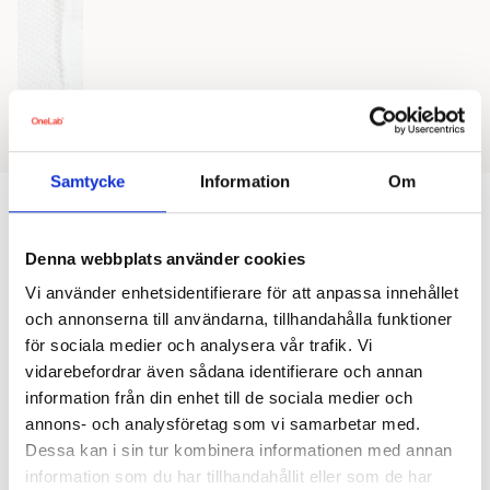
Samtycke
Information
Om
OneLab har en mer riktad provtagning som
återspeglar vad som hänt de senaste månaderna,
vilket förutom de vanligaste folksjukdomarna och
Denna webbplats använder cookies
risker för dess som också består i
arbetsmiljörelaterade risker.
Vi använder enhetsidentifierare för att anpassa innehållet
och annonserna till användarna, tillhandahålla funktioner
Hur bör hälsoundersökningen utformas för att
för sociala medier och analysera vår trafik. Vi
ge förbättrad hälsa?
vidarebefordrar även sådana identifierare och annan
information från din enhet till de sociala medier och
Enligt forskning från Karolinska Institutet är en
annons- och analysföretag som vi samarbetar med.
hälsoundersökning med uppföljande återkoppling och
stödinsatser det tillvägagångssätt som gett bäst
Dessa kan i sin tur kombinera informationen med annan
resultat hos de anställda. Detta till skillnad från
information som du har tillhandahållit eller som de har