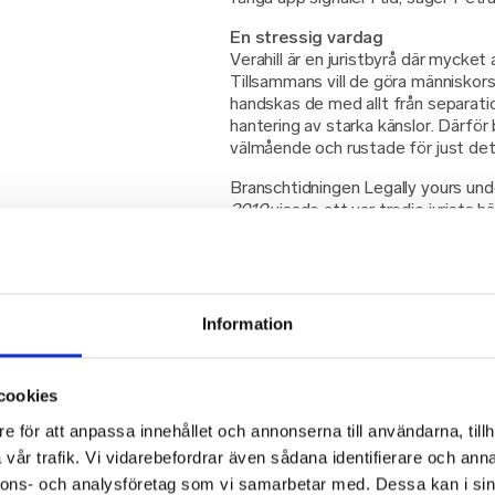
En stressig vardag
Verahill är en juristbyrå där mycket 
Tillsammans vill de göra människors
handskas de med allt från separat
hantering av starka känslor. Därför
välmående och rustade för just det
Branschtidningen Legally yours un
2019
visade att var tredje jurists h
jobbet. Ett problem som Petra Seg
allvar. Verahill genomförde sin förs
OneLab i januari och resultaten bek
juristvärlden; en hel del stress och
Information
– Vi har haft perioder med hög arb
tyvärr blivit lidande. Något som d
upptäckte en låg fysisk aktivitetsn
cookies
att det kan vara en effekt av pand
istället för att vara ute och motion
e för att anpassa innehållet och annonserna till användarna, tillh
vår trafik. Vi vidarebefordrar även sådana identifierare och anna
Värdefull hjälp
nnons- och analysföretag som vi samarbetar med. Dessa kan i sin
Petra Segerdahl understryker att