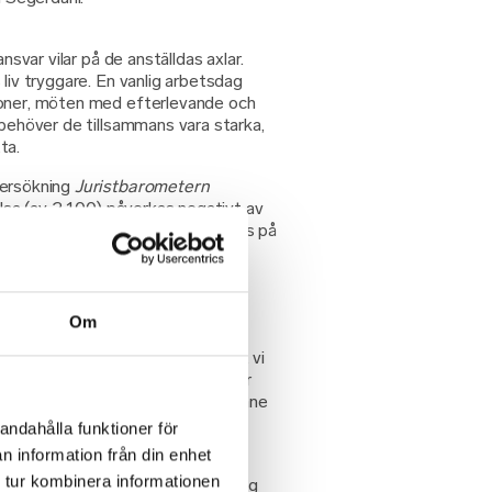
ansvar vilar på de anställdas axlar.
 liv tryggare. En vanlig arbetsdag
ioner, möten med efterlevande och
 behöver de tillsammans vara starka,
ta.
dersökning
Juristbarometern
älsa (av 2 100) påverkas negativt av
erdahl fortsatt anser behöver tas på
ta digitala hälsoundersökning hos
räftade den bild som finns av
 bristande återhämtning.
Om
etsbelastning där återhämtningen
essutom kom som en chock var att vi
ivå hos medarbetarna. Men, vi tror
emin och att många har stannat inne
era, säger hon.
andahålla funktioner för
n information från din enhet
 tur kombinera informationen
 OneLabs smarta hälsoundersökning