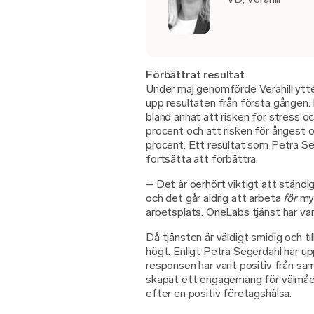
Förbättrat resultat
Under maj genomförde Verahill ytterl
upp resultaten från första gången
bland annat att risken för stress och
procent och att risken för ångest oc
procent. Ett resultat som Petra Seg
fortsätta att förbättra.
– Det är oerhört viktigt att stän
och det går aldrig att arbeta
för
myc
arbetsplats. OneLabs tjänst har vari
Då tjänsten är väldigt smidig och ti
högt. Enligt Petra Segerdahl har u
responsen har varit positiv från s
skapat ett engagemang för välmåen
efter en positiv företagshälsa.