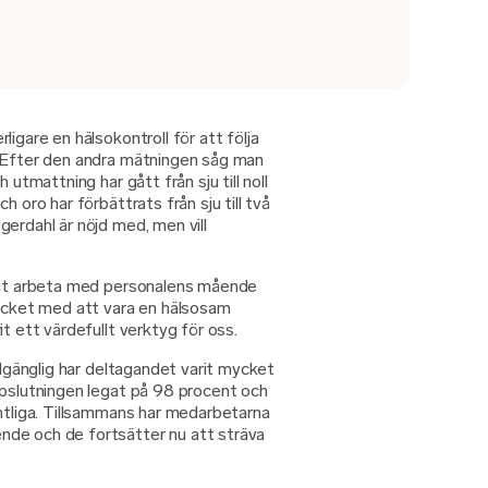
igare en hälsokontroll för att följa
. Efter den andra mätningen såg man
 utmattning har gått från sju till noll
h oro har förbättrats från sju till två
erdahl är nöjd med, men vill
digt arbeta med personalens mående
ket med att vara en hälsosam
t ett värdefullt verktyg för oss.
llgänglig har deltagandet varit mycket
ppslutningen legat på 98 procent och
amtliga. Tillsammans har medarbetarna
de och de fortsätter nu att sträva