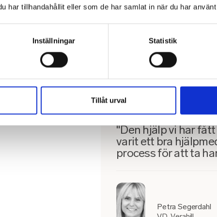
med digital screening har varit oer
har tillhandahållit eller som de har samlat in när du har använt 
dem en viktig inblick i hur personal
riskzonen fick prata med en med sj
kopplas ihop med en vårdcentral för 
Inställningar
Statistik
– Även om man inte behöver kontak
ingår den tjänsten om man vill prat
fint. Den hjälp vi har fått är väldigt
hjälpmedel i vår ständigt pågående
medarbetare, säger hon.
Tillåt urval
"Den hjälp vi har fått
varit ett bra hjälpme
process för att ta 
Petra Segerdahl
VD, Verahill