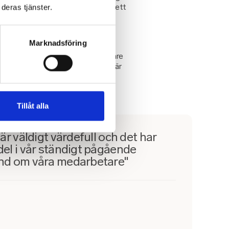
hört värdefullt för företaget och gett
deras tjänster.
en mår. Alla medarbetare som var i
uksköterska för att, vid behov,
vidare hjälp.
Marknadsföring
ten med sjuksköterska eller läkare
a med någon ändå. Det tycker jag är
 värdefull och det har varit ett bra
 process för att ta hand om våra
Tillåt alla
 är väldigt värdefull och det har
del i vår ständigt pågående
hand om våra medarbetare"