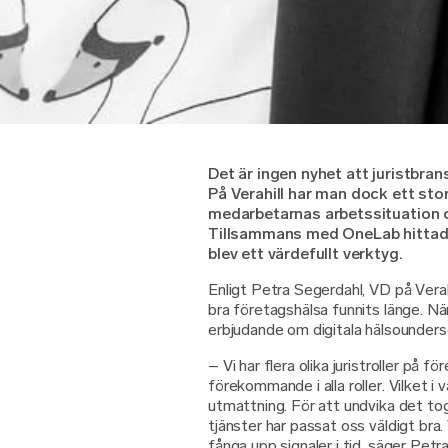
Det är ingen
nyhet att juristbra
På Verahill har man dock ett stor
medarbetarnas arbetssituation oc
Tillsammans med OneLab hittade
blev ett värdefullt verktyg.
Enligt Petra Segerdahl, VD på Verah
bra företagshälsa funnits länge. Nä
erbjudande om digitala hälsoundersö
– Vi har flera olika juristroller på 
förekommande i alla roller. Vilket i v
utmattning. För att undvika det to
tjänster har passat oss väldigt bra. 
fånga upp signaler i tid, säger Petr