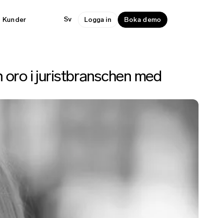
Sv
Kunder
Logga in
Boka demo
 oro i juristbranschen med