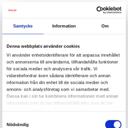
Artikel
30 september, 2025
Förmånsbeskattning av vissa hälsoundersökningar – vad
gäller 2025?
Samtycke
Information
Om
Denna webbplats använder cookies
Vi använder enhetsidentifierare för att anpassa innehållet
och annonserna till användarna, tillhandahålla funktioner
för sociala medier och analysera vår trafik. Vi
vidarebefordrar även sådana identifierare och annan
information från din enhet till de sociala medier och
annons- och analysföretag som vi samarbetar med.
Dessa kan i sin tur kombinera informationen med annan
information som du har tillhandahållit eller som de har
samlat in när du har använt deras tjänster.
Artikel
30 september, 2025
Lönesystem vs HR-system: vilket stödjer bäst en hälsosam
Samtyckesval
arbetsplats?
Nödvändig