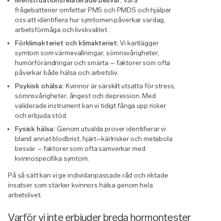
Menstruationsrelaterade besvär:
Våra
frågebatterier omfattar PMS och PMDS och hjälper
oss att identifiera hur symtomen påverkar vardag,
arbetsförmåga och livskvalitet.
Förklimakteriet och klimakteriet:
Vi kartlägger
symtom som värmevallningar, sömnsvårigheter,
humörförändringar och smärta – faktorer som ofta
påverkar både hälsa och arbetsliv.
Psykisk ohälsa:
Kvinnor är särskilt utsatta för stress,
sömnsvårigheter, ångest och depression. Med
validerade instrument kan vi tidigt fånga upp risker
och erbjuda stöd.
Fysisk hälsa:
Genom utvalda prover identifierar vi
bland annat blodbrist, hjärt–kärlrisker och metabola
besvär – faktorer som ofta samverkar med
kvinnospecifika symtom.
På så sätt kan vi ge individanpassade råd och riktade
insatser som stärker kvinnors hälsa genom hela
arbetslivet.
Varför vi inte erbjuder breda hormontester