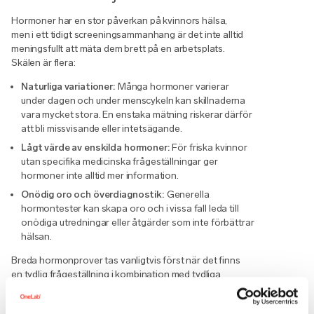
Hormoner har en stor påverkan på kvinnors hälsa,
men i ett tidigt screeningsammanhang är det inte alltid
meningsfullt att mäta dem brett på en arbetsplats.
Skälen är flera:
Naturliga variationer:
Många hormoner varierar
under dagen och under menscykeln kan skillnaderna
vara mycket stora. En enstaka mätning riskerar därför
att bli missvisande eller intetsägande.
Lågt värde av enskilda hormoner:
För friska kvinnor
utan specifika medicinska frågeställningar ger
hormoner inte alltid mer information.
Onödig oro och överdiagnostik:
Generella
hormontester kan skapa oro och i vissa fall leda till
onödiga utredningar eller åtgärder som inte förbättrar
hälsan.
Breda hormonprover tas vanligtvis först när det finns
en tydlig frågeställning i kombination med tydliga
symtom.