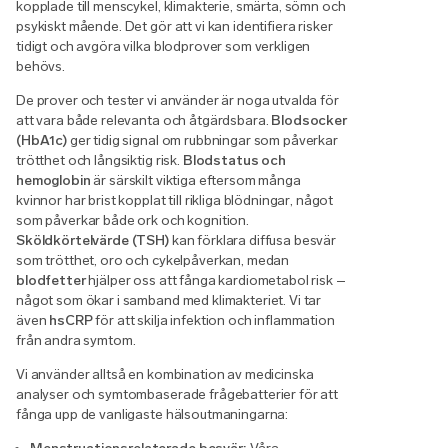
kopplade till menscykel, klimakterie, smärta, sömn och
psykiskt mående. Det gör att vi kan identifiera risker
tidigt och avgöra vilka blodprover som verkligen
behövs.
De prover och tester vi använder är noga utvalda för
att vara både relevanta och åtgärdsbara.
Blodsocker
(HbA1c)
ger tidig signal om rubbningar som påverkar
trötthet och långsiktig risk.
Blodstatus och
hemoglobin
är särskilt viktiga eftersom många
kvinnor har brist kopplat till rikliga blödningar, något
som påverkar både ork och kognition.
Sköldkörtelvärde (TSH)
kan förklara diffusa besvär
som trötthet, oro och cykelpåverkan, medan
blodfetter
hjälper oss att fånga kardiometabol risk –
något som ökar i samband med klimakteriet. Vi tar
även
hsCRP
för att skilja infektion och inflammation
från andra symtom.
Vi använder alltså en kombination av medicinska
analyser och symtombaserade frågebatterier för att
fånga upp de vanligaste hälsoutmaningarna: