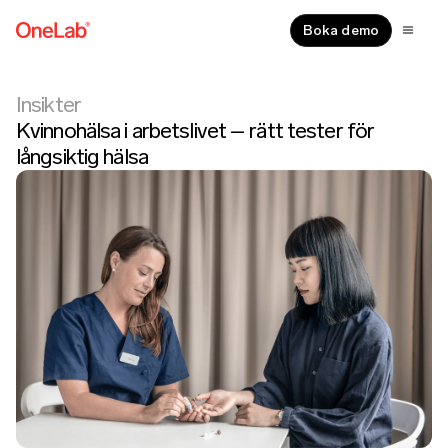
Boka demo
Insikter
Kvinnohälsa i arbetslivet – rätt tester för
långsiktig hälsa