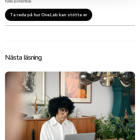
fulla potential.
Ta reda på hur OneLab kan stötta er
Nästa läsning