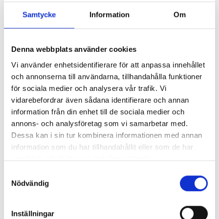
Symtom som vägledning
Samtycke
Information
Om
Symtombilden är ofta den tydligaste indikatorn på
vilken problematik som finns och vilken väg framåt
som är rätt för just den individen. Det kan handla om
Denna webbplats använder cookies
att förstå om sömnproblem beror på hormonella
förändringar, stress, kostvanor eller något helt annat
Vi använder enhetsidentifierare för att anpassa innehållet
– och därigenom ge rätt typ av stöd.
och annonserna till användarna, tillhandahålla funktioner
Vårt arbetssätt bygger därför på att alltid kombinera
för sociala medier och analysera vår trafik. Vi
symtomkartläggning med relevanta biomarkörer. Om
vidarebefordrar även sådana identifierare och annan
resultaten visar behov av en fördjupad hormonell
information från din enhet till de sociala medier och
utredning hänvisar vi vidare till rätt vårdinstans. På så
annons- och analysföretag som vi samarbetar med.
sätt undviker vi onödiga tester – men missar inte de
Dessa kan i sin tur kombinera informationen med annan
kvinnor som faktiskt behöver specialistbedömning.
information som du har tillhandahållit eller som de har
Från test till handling – individanpassat stöd
samlat in när du har använt deras tjänster.
Samtyckesval
Testresultaten är bara början. Hos OneLab
Nödvändig
kombineras resultaten alltid med personlig rådgivning
och uppföljning:
Digital rådgivning via vår app
med sjuksköterskor,
Inställningar