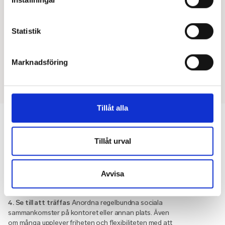
Statistik
Marknadsföring
Tillåt alla
3. Ta action
Ta action utifrån de resultat som
framkommer efter genomförda hälsoundersökningar.
Motivationen att svara på olika frågebatterier ökar
Tillåt urval
om medarbetarna upplever att svaren tas på allvar
och leder till utveckling och förbättring. Låt gärna
medarbetarna vara delaktiga i att ta fram olika
Avvisa
åtgärder. Det skapar motivation, delaktighet och blir
en naturlig plattform att prata kring hälsa.
4. Se till att träffas
Anordna regelbundna sociala
sammankomster på kontoret eller annan plats. Även
om många upplever friheten och flexibiliteten med att