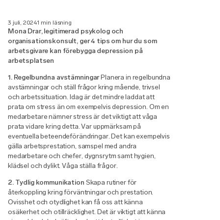
3 juli, 2024
1 min läsning
Mona Drar, legitimerad psykolog och
organisationskonsult, ger 4 tips om hur du som
arbetsgivare kan förebygga depression på
arbetsplatsen
1. Regelbundna avstämningar
Planera in regelbundna
avstämningar och ställ frågor kring mående, trivsel
och arbetssituation. Idag är det mindre laddat att
prata om stress än om exempelvis depression. Om en
medarbetare nämner stress är det viktigt att våga
prata vidare kring detta. Var uppmärksam på
eventuella beteendeförändringar. Det kan exempelvis
gälla arbetsprestation, samspel med andra
medarbetare och chefer, dygnsrytm samt hygien,
klädsel och dylikt. Våga ställa frågor.
2. Tydlig kommunikation
Skapa rutiner för
återkoppling kring förväntningar och prestation.
Ovisshet och otydlighet kan få oss att känna
osäkerhet och otillräcklighet. Det är viktigt att känna